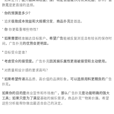
扑克
是更直接的选择。
*
你的预算是多少？
* 追求
极致成本效益和大规模分发
，
商品扑克
是首选。
*
你
你更看重哪些特性？
* 如果需要
精准触达目标客户
、希望广告
能被反复浏览且有较长的保存时
间
，
广告扑克
的优势会更明显。
*
目标受众是谁？
* 考虑受众的接受度。
广告扑克
因其娱乐属性更易被接受和主动使用。
*
对质量和设计感的要求高吗？
* 如果希望传递
高品质、高价值的品牌形象
，可以选择用料更精良的
广告
扑克
。
如果你的目的是
商业宣传和市场推广
，那么
广告扑克
是功能明确的强大
工具；如果只是为了满足
基础的娱乐需求
，
商品扑克**物美价廉。希望
这些分析能帮你做出最适合自己的决定。