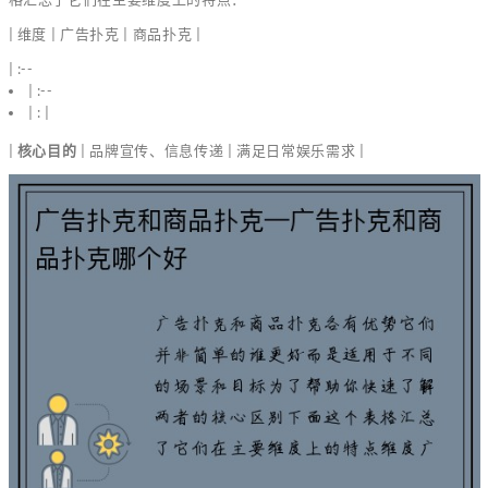
| 维度 | 广告扑克 | 商品扑克 |
| :--
| :--
| : |
|
核心目的
| 品牌宣传、信息传递 | 满足日常娱乐需求 |