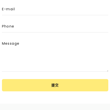
E-mail
Phone
Message
提交