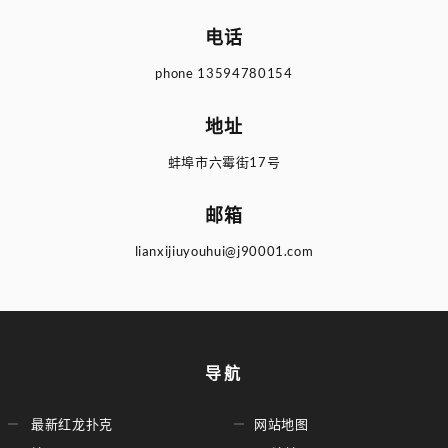
电话
phone
13594780154
地址
蚌埠市六霉街17号
邮箱
lianxijiuyouhui@j90001.com
导航
最新红龙扑克
网站地图