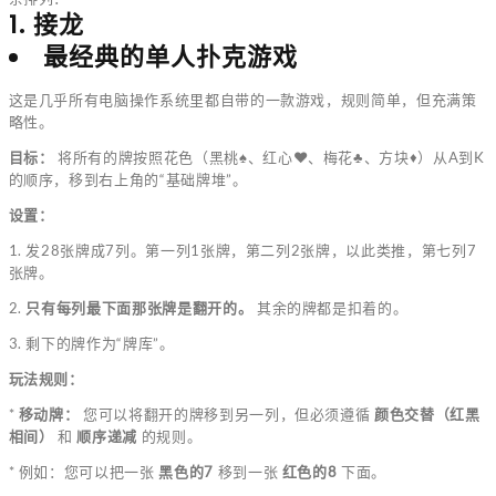
1. 接龙
最经典的单人扑克游戏
这是几乎所有电脑操作系统里都自带的一款游戏，规则简单，但充满策
略性。
目标：
将所有的牌按照花色（黑桃♠、红心♥、梅花♣、方块♦）从A到K
的顺序，移到右上角的“基础牌堆”。
设置：
1. 发28张牌成7列。第一列1张牌，第二列2张牌，以此类推，第七列7
张牌。
2.
只有每列最下面那张牌是翻开的。
其余的牌都是扣着的。
3. 剩下的牌作为“牌库”。
玩法规则：
*
移动牌：
您可以将翻开的牌移到另一列，但必须遵循
颜色交替（红黑
相间）
和
顺序递减
的规则。
* 例如：您可以把一张
黑色的7
移到一张
红色的8
下面。