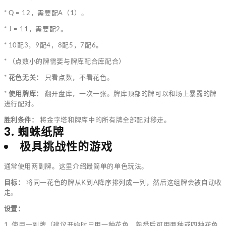
* Q = 12，需要配A（1）。
* J = 11，需要配2。
* 10配3，9配4，8配5，7配6。
* （点数小的牌需要与牌库配合库配合）
*
花色无关：
只看点数，不看花色。
*
使用牌库：
翻开盘库，一次一张。牌库顶部的牌可以和场上暴露的牌
进行配对。
胜利条件：
将金字塔和牌库中的所有牌全部配对移走。
3. 蜘蛛纸牌
极具挑战性的游戏
通常使用两副牌。这里介绍最简单的单色玩法。
目标：
将同一花色的牌从K到A降序排列成一列，然后这组牌会被自动收
走。
设置：
1. 使用一副牌（建议开始时只用一种花色，熟悉后可用两种或四种花色