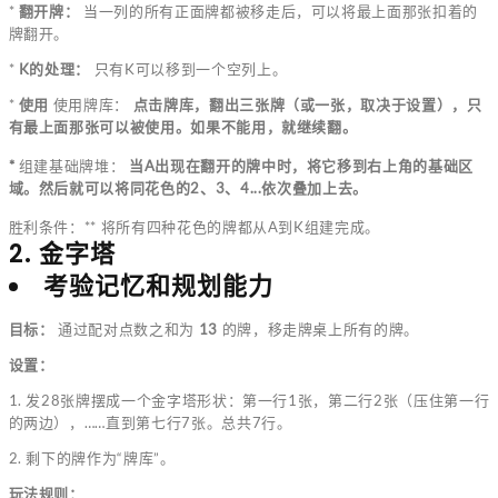
*
翻开牌：
当一列的所有正面牌都被移走后，可以将最上面那张扣着的
牌翻开。
*
K的处理：
只有K可以移到一个空列上。
*
使用
使用牌库：
点击牌库，翻出三张牌（或一张，取决于设置），只
有最上面那张可以被使用。如果不能用，就继续翻。
*
组建基础牌堆：
当A出现在翻开的牌中时，将它移到右上角的基础区
域。然后就可以将同花色的2、3、4...依次叠加上去。
胜利条件：** 将所有四种花色的牌都从A到K组建完成。
2. 金字塔
考验记忆和规划能力
目标：
通过配对点数之和为
13
的牌，移走牌桌上所有的牌。
设置：
1. 发28张牌摆成一个金字塔形状：第一行1张，第二行2张（压住第一行
的两边），……直到第七行7张。总共7行。
2. 剩下的牌作为“牌库”。
玩法规则：