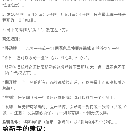
增加难度）。
2. 发10列牌：前4列每列5张牌，后6列每列4张牌。
只有最上面一张是
翻开的
，其他扣着。
3. 剩下的牌作为“牌库”，放在左下方。
玩法规则：
*
移动牌：
可以将一张或一组
同花色且按顺序递减
的牌移到另一列。
* 例如：您可以移动一叠“红心9、红心8、红心7”。
* 移动的目标牌必须比要移动的这叠牌最下面那张
大一点
，且花色不限
（在单色模式下）。
*
翻开牌：
当一列的所有正面牌都被移走后，可以将最上面那张扣着的
牌翻开。
*
空列：
任何牌（或一组顺序正确的牌）都可以移到一个空列上。
*
发牌：
当无牌可移动时，点击牌库，会给每一列再发一张牌（共发10
张）。
注意：
发牌前必须保证每一列都有牌，否则无法发牌。
胜利条件：
将所有8组（使用一副牌时）从K到A的序列全部移走。
给新手的建议：