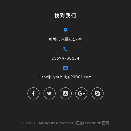
找到我们
蚌埠市六霉街17号
13594780154
lianxijiuyouhui@j90001.com
©
2023 - All Rights Reserved
红龙redragon官网
.