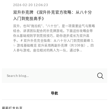
2026-02-20 12:06:23
双升扑克牌 《双升扑克官方攻略：从八十分
入门到竞技高手》
双升，也叫"拖拉机"、"八十分"，是一项需要运气与策略
结合、讲求团队配合的扑克牌游戏。下面这份攻略会带
你从基础规则学到竞技技巧，助你逐步成长为双升高
手。 # 双升扑克完全指南：从八十分入门到竞技巅峰 1.
✨ 游戏基础概览 双升采用两副扑克牌（共108张），四
人参与游戏，座位相对的两人为一队，通过争...
Search blog...
导航
最新红龙扑克