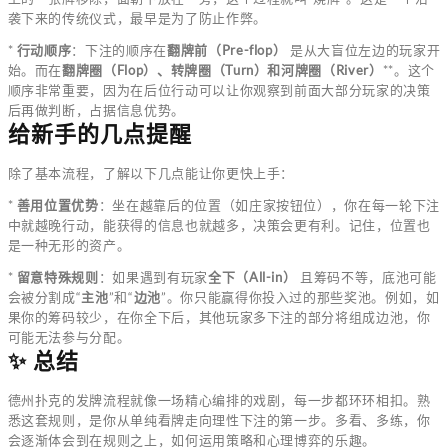
袭下来的传统仪式，最早是为了防止作弊。
*
行动顺序
：下注的顺序在
翻牌前（Pre-flop）
是从大盲位左边的玩家开
始。而在
翻牌圈（Flop）、转牌圈（Turn）和河牌圈（River）
**。这个
顺序非常重要，因为在后位行动可以让你观察到前面大部分玩家的决策
后再做判断，占据信息优势。
给新手的几点提醒
除了基本流程，了解以下几点能让你更快上手：
*
善用位置优势
：坐在越靠后的位置（如庄家按钮位），你在每一轮下注
中就越晚行动，能获得的信息也就越多，决策会更有利。记住，位置也
是一种无形的资产。
*
留意特殊规则
：如果遇到有玩家
全下（All-in）
且筹码不等，底池可能
会被分割成“
主池
”和“
边池
”。你只能赢得你投入过的那些奖池。例如，如
果你的筹码较少，在你全下后，其他玩家多下注的部分将组成边池，你
可能无法参与分配。
✨ 总结
德州扑克的发牌流程就像一场精心编排的戏剧，每一步都环环相扣。熟
悉这套规则，是你从单纯看牌走向理性下注的第一步。多看、多练，你
会逐渐体会到在规则之上，如何运用策略和心理博弈的乐趣。