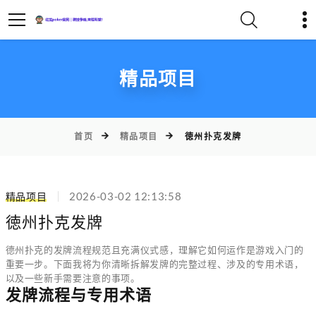
精品项目
首页
精品项目
徳州扑克发牌
精品项目
2026-03-02 12:13:58
徳州扑克发牌
德州扑克的发牌流程规范且充满仪式感，理解它如何运作是游戏入门的
重要一步。下面我将为你清晰拆解发牌的完整过程、涉及的专用术语，
以及一些新手需要注意的事项。
发牌流程与专用术语