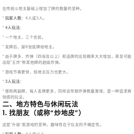
在传统斗地主基础上增加了牌的数量的变种。
*
玩家人数
：4人或3人。
*
4人玩法
：
* 一个地主，三个农民。
* 发牌后，留8张底牌给地主。
* 由于牌多，炸弹（四张及以上）和连牌的出现概率大大增加，甚至可能
出现“王炸”带其他牌的超级炸弹。
* 游戏节奏更快，但地主压力也更大。
*
3人玩法
：
* 使用两副牌，每人发牌更多，同样会导致炸弹数量激增，是一种追求爽
快感的玩法。
二、地方特色与休闲玩法
1. 找朋友（或称“炒地皮”）
这是“升级”类游戏的变种，趣味性在于队友的不确定性。