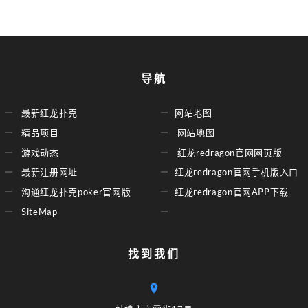
导航
最新红龙扑克
网站地图
精品项目
网站地图
游戏动态
红龙redragon官网网页版
最新注册网址
红龙redragon官网手机版入口
沟通红龙扑克poker官网版
红龙redragon官网APP下载
SiteMap
找到我们