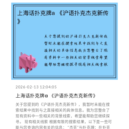
2026-02-13 12:04:05
上海话扑克牌a 《沪语扑克杰克新传》
关于您提到的《沪语扑克杰克新传》，我暂时未能在搜
索结果中找到与之直接相关的具体信息。我为您整合了
现有资料中一些相关的背景线索，希望能帮助您继续探
寻。 现有相关线索 根据有限的搜索结果，以下是一些可
能与您查询内容有关的信息： “杰克”与扑克牌：在扑克