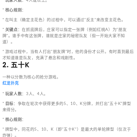
*
玩家人数
：4人或以上。
*
核心规则
：
* 在叫主（确定主花色）的过程中，可以通过“反主”来改变主花色。
*
关键点
：在抓底牌后，庄家可以指定一张牌（例如红桃A）为“朋友
牌”。谁手中有这张牌，谁就是庄家的秘密队友（但一开始大家不知
道）。
* 游戏过程中，当有人打出“朋友牌”时，他的身份才公开。有时直到最后
才知道谁是队友，充满了悬念和戏剧性。
2. 五十K
一种以分数为核心的抢分游戏。
红龙扑克
*
玩家人数
：3人、4人。
*
目标
：争取在轮次中获得更多的5、10、K分牌，并打出“五十K”牌型
来得分。
*
核心规则
：
* 牌型中，同花的5、10、K（即“五十K”）是最大的单轮牌型（仅次于
炸弹）。