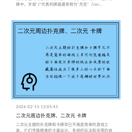
牌中，字母“J”代表的牌面通常称为“杰克”（Jac...
2026-02-15 12:05:45
二次元周边扑克牌、二次元 卡牌
二次元主题的扑克牌和卡牌早已不再是简单的游戏工
具，它们凭借精美的卡面设计、多样的玩法和浓厚的收