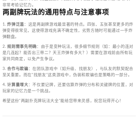
非常考验记忆力。
两副牌玩法的通用特点与注意事项
1.
炸弹泛滥
：这是两副牌游戏最显著的特点。四张、五张甚至更多的炸
弹变得很常见，这使得游戏充满不确定性，劣势方随时可能通过一手炸
弹翻盘。
2.
规则需事先明确
：由于是变种玩法，很多细节规则（如：最小的连对
是几连起？能否出三带二？天王炸弹有多大？）需要在游戏前由所有玩
家共同商定，以免产生争议。
3.
合作与欺骗
：在团队游戏中（如升级、找朋友），与队友的默契配合
至关重要。而在“找朋友”这类游戏中，伪装和欺骗也是策略的一部分。
4.
计算量增大
：不仅要记牌，还要估算炸弹的分布和关键牌的位置，对
玩家的记忆力是一个挑战。
希望这份“两副扑克牌玩法大全”能给您带来灵感，祝您玩得开心！