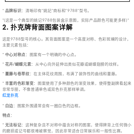
*
品牌标识
：清晰印有“姚記”商标和“9788”型号。
*(这是一个典型的姚记9788包装盒示意图，实际产品颜色可能更多样)*
2. 扑克牌背面图案详解
这是9788型号的核心。其背面图案是一个高度对称、色彩斑斓的设计，
主要元素包括：
*
中心对称点
：图案有一个明确的中心点。
*
花卉/蝴蝶元素
：从中心向外延伸出类似花瓣或蝴蝶翅膀的纹样。
*
蔓藤与卷草纹
：在主体花纹周围，布满了装饰性的曲线和蔓藤。
*
丰富的色彩渐变
：图案使用了多种颜色的渐变效果，使得整副牌看起来
非常华丽，不像普通单色或双色扑克那样单调。
红龙扑克
*
白边
：图案外围通常会有一圈白色的边框。
特点
：
*
无法标记
：这种复杂且不对称中蕴含对称的图案，使得牌背上任何微小
的磨损或记号都很难被察觉，因此非常适合日常娱乐和一般性比赛。