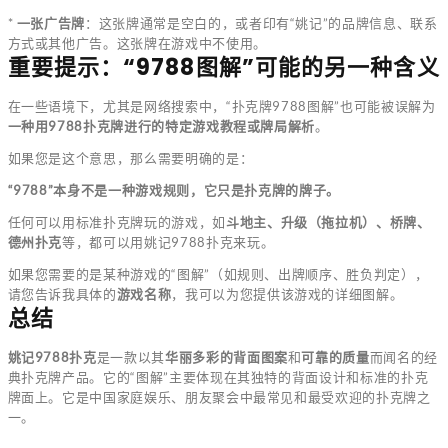
*
一张广告牌
：这张牌通常是空白的，或者印有“姚记”的品牌信息、联系
方式或其他广告。这张牌在游戏中不使用。
重要提示：“9788图解”可能的另一种含义
在一些语境下，尤其是网络搜索中，“扑克牌9788图解”也可能被误解为
一种用9788扑克牌进行的特定游戏教程或牌局解析
。
如果您是这个意思，那么需要明确的是：
“9788”本身不是一种游戏规则，它只是扑克牌的牌子。
任何可以用标准扑克牌玩的游戏，如
斗地主、升级（拖拉机）、桥牌、
德州扑克
等，都可以用姚记9788扑克来玩。
如果您需要的是某种游戏的“图解”（如规则、出牌顺序、胜负判定），
请您告诉我具体的
游戏名称
，我可以为您提供该游戏的详细图解。
总结
姚记9788扑克
是一款以其
华丽多彩的背面图案
和
可靠的质量
而闻名的经
典扑克牌产品。它的“图解”主要体现在其独特的背面设计和标准的扑克
牌面上。它是中国家庭娱乐、朋友聚会中最常见和最受欢迎的扑克牌之
一。