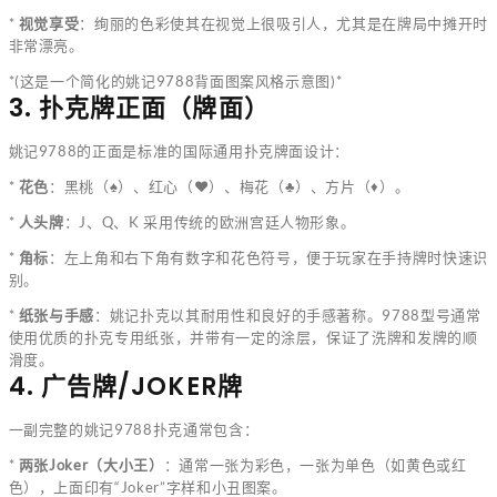
*
视觉享受
：绚丽的色彩使其在视觉上很吸引人，尤其是在牌局中摊开时
非常漂亮。
*(这是一个简化的姚记9788背面图案风格示意图)*
3. 扑克牌正面（牌面）
姚记9788的正面是标准的国际通用扑克牌面设计：
*
花色
：黑桃（♠）、红心（♥）、梅花（♣）、方片（♦）。
*
人头牌
：J、Q、K 采用传统的欧洲宫廷人物形象。
*
角标
：左上角和右下角有数字和花色符号，便于玩家在手持牌时快速识
别。
*
纸张与手感
：姚记扑克以其耐用性和良好的手感著称。9788型号通常
使用优质的扑克专用纸张，并带有一定的涂层，保证了洗牌和发牌的顺
滑度。
4. 广告牌/JOKER牌
一副完整的姚记9788扑克通常包含：
*
两张Joker（大小王）
：通常一张为彩色，一张为单色（如黄色或红
色），上面印有“Joker”字样和小丑图案。